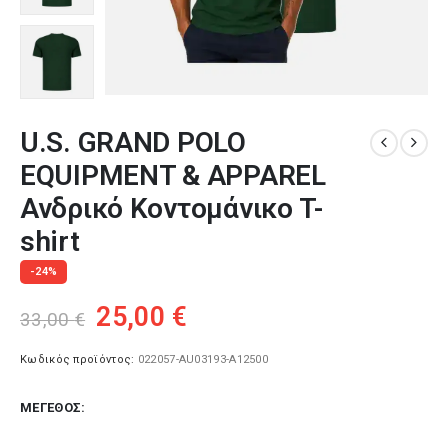
U.S. GRAND POLO
EQUIPMENT & APPAREL
Ανδρικό Κοντομάνικο T-
shirt
-24%
Original
Η
25,00
€
33,00
€
price
τρέχουσα
was:
τιμή
Κωδικός προϊόντος:
022057-AU03193-A12500
33,00 €.
είναι:
ΜΈΓΕΘΟΣ
25,00 €.