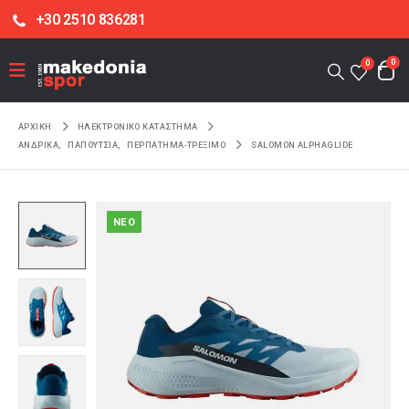
+30 2510 836281
0
0
ΑΡΧΙΚΉ
ΗΛΕΚΤΡΟΝΙΚΌ ΚΑΤΆΣΤΗΜΑ
ΑΝΔΡΙΚΑ
,
ΠΑΠΟΥΤΣΙΑ
,
ΠΕΡΠΑΤΗΜΑ-ΤΡΕΞΙΜΟ
SALOMON ALPHAGLIDE
NEO