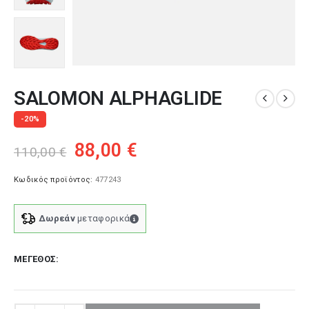
SALOMON ALPHAGLIDE
-20%
Original
Η
88,00
€
110,00
€
price
τρέχουσα
was:
τιμή
Κωδικός προϊόντος:
477243
110,00 €.
είναι:
88,00 €.
Δωρεάν
μεταφορικά
ΜΈΓΕΘΟΣ