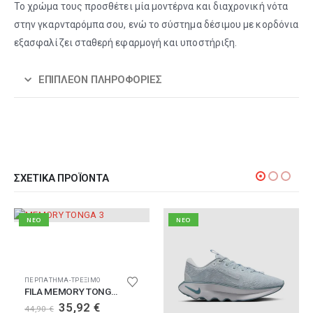
Το χρώμα τους προσθέτει μία μοντέρνα και διαχρονική νότα
στην γκαρνταρόμπα σου, ενώ το σύστημα δέσιμου με κορδόνια
εξασφαλίζει σταθερή εφαρμογή και υποστήριξη.
ΕΠΙΠΛΈΟΝ ΠΛΗΡΟΦΟΡΊΕΣ
ΣΧΕΤΙΚΆ ΠΡΟΪΌΝΤΑ
NEO
NEO
Αυτό το προϊόν έχει πολλαπλές παραλλαγές. Οι επιλογές μπορούν να επιλεγούν στη σελίδα του προϊόντος
ΠΕΡΠΑΤΗΜΑ-ΤΡΕΞΙΜΟ
FILA MEMORY TONGA 3
Original
Η
35,92
€
44,90
€