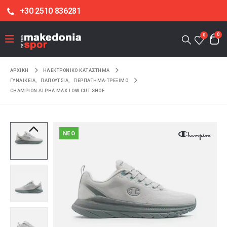
+30 2510 836281
0
0
ΑΡΧΙΚΉ
ΗΛΕΚΤΡΟΝΙΚΌ ΚΑΤΆΣΤΗΜΑ
ΓΥΝΑΙΚΕΙΑ
,
ΠΑΠΟΥΤΣΙΑ
,
ΠΕΡΠΑΤΗΜΑ-ΤΡΕΞΙΜΟ
CHAMPION ALPHA MAX LOW CUT SHOE
NEO