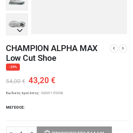
CHAMPION ALPHA MAX
Low Cut Shoe
-20%
Original
Η
43,20
€
54,00
€
price
τρέχουσα
was:
τιμή
Κωδικός προϊόντος:
S60011-ES006
54,00 €.
είναι:
ΜΈΓΕΘΟΣ
43,20 €.
ΠΡΟΣΘΉΚΗ ΣΤΟ ΚΑΛΆΘΙ