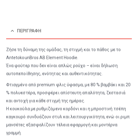
ΠΕΡΙΓΡΑΦΉ
Ζήσε τη δύναμη της ομάδας, τη στιγμή και το πάθος με το
AntetokounBros AB Element Hoodie.
Ένα φούτερ που δεν είναι απλώς ρούχο – είναι δήλωση
αυτοπεποίθησης, ενότητας και αυθεντικότητας.
Φτιαγμένο από premium φλις ύφασμα, με 80 % βαμβάκι και 20
% πολυεστέρα, προσφέρει απίστευτη απαλότητα, ζεστασιά
και αντοχή για κάθε στιγμή της ημέρας.
Η κουκούλα με ρυθμιζόμενο κορδόνι και η μπροστινή τσέπη
καγκουρό συνδυάζουν στυλ και λειτουργικότητα, ενώ οι ριμπ
μανσέτες εξασφαλίζουν τέλεια εφαρμογή και μοντέρνα
γραμμή.