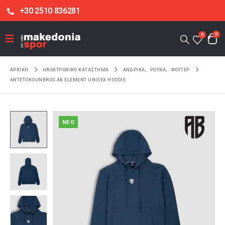
+30 2510 836281
0
0
ΑΡΧΙΚΉ
ΗΛΕΚΤΡΟΝΙΚΌ ΚΑΤΆΣΤΗΜΑ
ΑΝΔΡΙΚΑ
,
ΡΟΥΧΑ
,
ΦΟΥΤΕΡ
ANTETOKOUNBROS AB ELEMENT UNISEX HOODIE
NEO