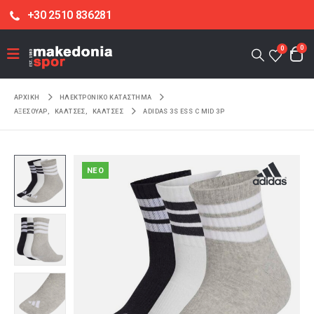
+30 2510 836281
0
0
ΑΡΧΙΚΉ
ΗΛΕΚΤΡΟΝΙΚΌ ΚΑΤΆΣΤΗΜΑ
ΑΞΕΣΟΥΑΡ
,
ΚΑΛΤΣΕΣ
,
ΚΑΛΤΣΕΣ
ADIDAS 3S ESS C MID 3P
NEO