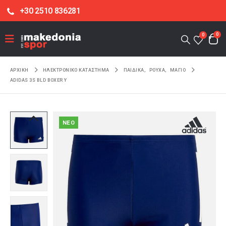
+30 2510 836281
0
0
ΑΡΧΙΚΉ
ΗΛΕΚΤΡΟΝΙΚΌ ΚΑΤΆΣΤΗΜΑ
ΠΑΙΔΙΚΑ
,
ΡΟΥΧΑ
,
ΜΑΓΙΟ
ADIDAS 3S BLD BOXER Y
NEO