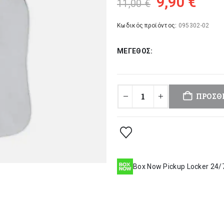
Original
Η
9,90
€
11,00
€
price
τρέ
was:
τιμ
Κωδικός προϊόντος:
095302-02
11,00 €.
είνα
ΜΈΓΕΘΟΣ
9,90
ΠΡΟΣΘ
Box Now Pickup Locker 24/