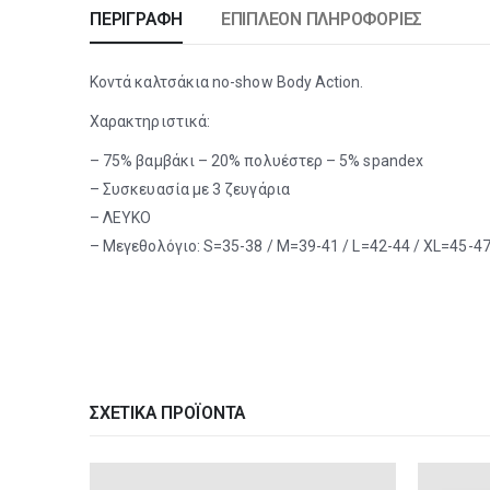
ΠΕΡΙΓΡΑΦΉ
ΕΠΙΠΛΈΟΝ ΠΛΗΡΟΦΟΡΊΕΣ
Koντά καλτσάκια no-show Body Action.
Χαρακτηριστικά:
– 75% βαμβάκι – 20% πολυέστερ – 5% spandex
– Συσκευασία με 3 ζευγάρια
– ΛΕΥΚΟ
– Μεγεθολόγιο: S=35-38 / M=39-41 / L=42-44 / XL=45-4
ΣΧΕΤΙΚΆ ΠΡΟΪΌΝΤΑ