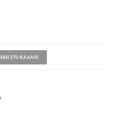
χουσα
ή
ι:
 €.
ΉΚΗ ΣΤΟ ΚΑΛΆΘΙ
7