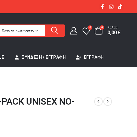
Καλάθι
0
0
Όλες οι κατηγορίες
0,00
€
LE
ΣΎΝΔΕΣΗ / ΕΓΓΡΑΦΉ
ΕΓΓΡΑΦΉ
-PACK UNISEX NO-