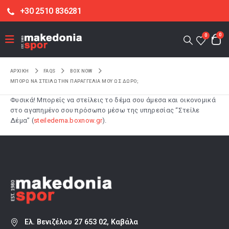
+30 2510 836281
0
0
ΑΡΧΙΚΉ
FAQS
BOX NOW
ΜΠΟΡΏ ΝΑ ΣΤΕΊΛΩ ΤΗΝ ΠΑΡΑΓΓΕΛΊΑ ΜΟΥ ΩΣ ΔΏΡΟ;
Φυσικά! Μπορείς να στείλεις το δέμα σου άμεσα και οικονομικά
στο αγαπημένο σου πρόσωπο μέσω της υπηρεσίας “Στείλε
Δέμα” (
steiledema.boxnow.gr
).
Ελ. Βενιζέλου 27 653 02, Καβάλα